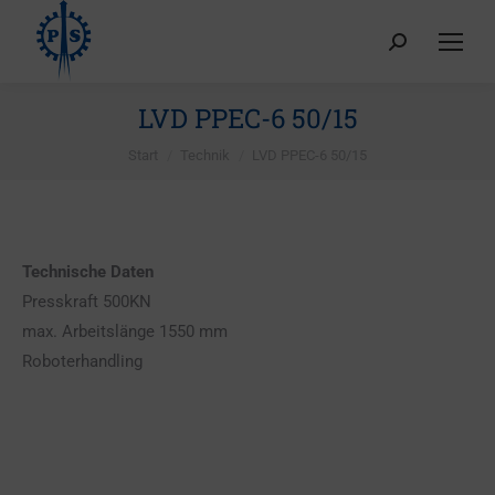
Search:
LVD PPEC-6 50/15
Sie befinden sich hier:
Start
Technik
LVD PPEC-6 50/15
Technische Daten
Presskraft 500KN
max. Arbeitslänge 1550 mm
Roboterhandling
Video-
Player