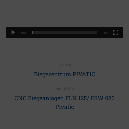
00:00
01:22
Project
ZURÜCK
navigation
Biegezentrum PIVATIC
Previous
project:
NÄCHSTES
CNC Biegeanlagen FLN 125/ FSW 080
Next
Pivatic
project: